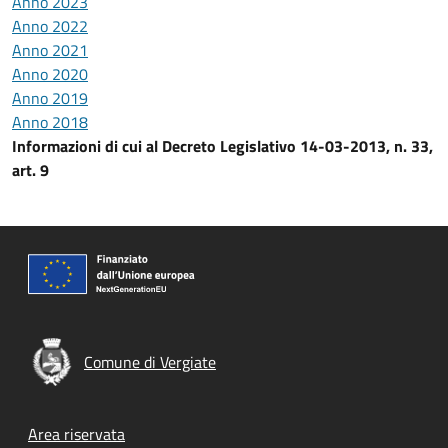
Anno 2023
Anno 2022
Anno 2021
Anno 2020
Anno 2019
Anno 2018
Informazioni di cui al Decreto Legislativo 14-03-2013, n. 33,
art. 9
Comune di Vergiate
Footer menu
Area riservata