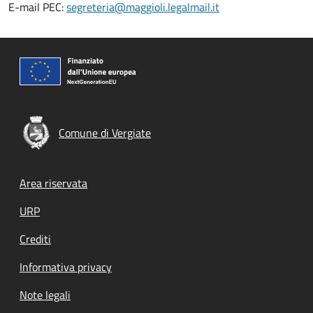
E-mail PEC:
segreteria@maggioli.legalmail.it
Comune di Vergiate
Footer menu
Area riservata
URP
Crediti
Informativa privacy
Note legali