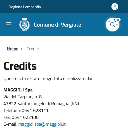
Salta al contenuto principale
Skip to footer content
Regione Lombardia
AI
Comune di Vergiate
Briciole di pane
Home
/
Credits
Credits
Questo sito è stato progettato e realizzato da:
MAGGIOLI Spa
Via del Carpino, n. 8
47822 Santarcangelo di Romagna (RN)
Telefono: 0541 628111
Fax: 0541 622100
E-mail:
maggiolispa@maggioli.it