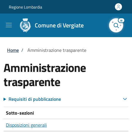
Salta al contenuto principale
Skip to footer content
Regione Lombardia
AI
Comune di Vergiate
Briciole di pane
Home
/
Amministrazione trasparente
Amministrazione
trasparente
Requisiti di pubblicazione
Sotto-sezioni
Disposizioni generali