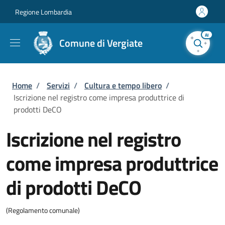
Salta al contenuto principale
Skip to footer content
Regione Lombardia
AI
Comune di Vergiate
Briciole di pane
Home
/
Servizi
/
Cultura e tempo libero
/
Iscrizione nel registro come impresa produttrice di
prodotti DeCO
Iscrizione nel registro
come impresa produttrice
di prodotti DeCO
(Regolamento comunale)