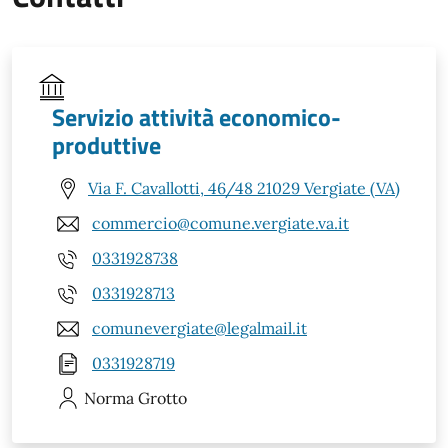
Servizio attività economico-
produttive
Via F. Cavallotti, 46/48 21029 Vergiate (VA)
commercio@comune.vergiate.va.it
0331928738
0331928713
comunevergiate@legalmail.it
0331928719
Norma
Grotto