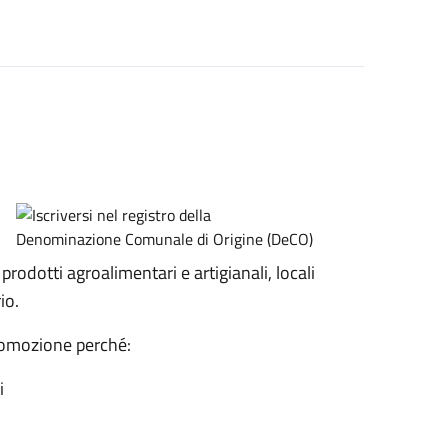
odotti agroalimentari e artigianali, locali
io.
romozione perché:
i