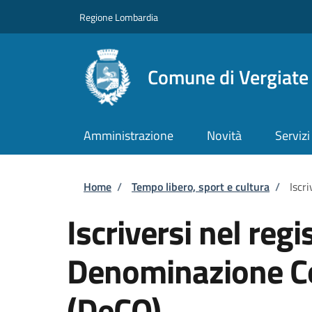
Salta al contenuto principale
Skip to footer content
Regione Lombardia
Comune di Vergiate
Amministrazione
Novità
Servizi
Briciole di pane
Home
/
Tempo libero, sport e cultura
/
Iscr
Iscriversi nel regi
Denominazione Co
(DeCO)