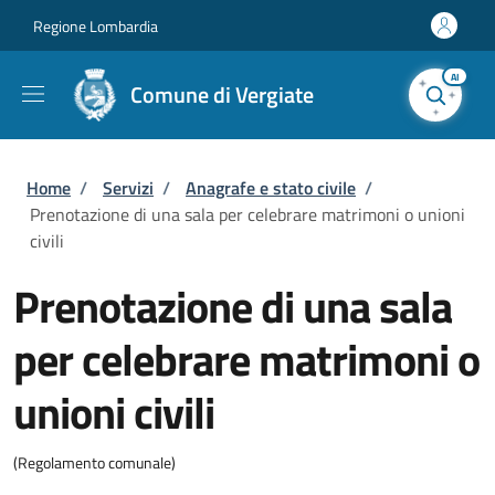
Salta al contenuto principale
Skip to footer content
Regione Lombardia
AI
Comune di Vergiate
Briciole di pane
Home
/
Servizi
/
Anagrafe e stato civile
/
Prenotazione di una sala per celebrare matrimoni o unioni
civili
Prenotazione di una sala
per celebrare matrimoni o
unioni civili
(Regolamento comunale)