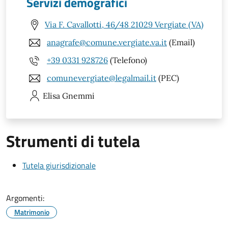
Servizi demografici
Via F. Cavallotti, 46/48 21029 Vergiate (VA)
anagrafe@comune.vergiate.va.it
(Email)
+39 0331 928726
(Telefono)
comunevergiate@legalmail.it
(PEC)
Elisa
Gnemmi
Strumenti di tutela
Tutela giurisdizionale
Argomenti:
Matrimonio