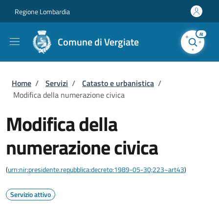
Salta al contenuto principale
Skip to footer content
Regione Lombardia
AI
Comune di Vergiate
Briciole di pane
Home
/
Servizi
/
Catasto e urbanistica
/
Modifica della numerazione civica
Modifica della
numerazione civica
(
urn:nir:presidente.repubblica:decreto:1989-05-30;223~art43
)
Servizio attivo