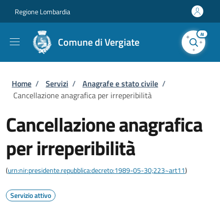
Salta al contenuto principale
Skip to footer content
Regione Lombardia
AI
Comune di Vergiate
Briciole di pane
Home
/
Servizi
/
Anagrafe e stato civile
/
Cancellazione anagrafica per irreperibilità
Cancellazione anagrafica
per irreperibilità
(
urn:nir:presidente.repubblica:decreto:1989-05-30;223~art11
)
Servizio attivo