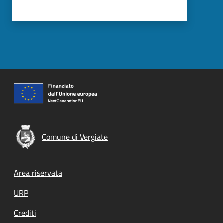
Comune di Vergiate
Footer menu
Area riservata
URP
Crediti