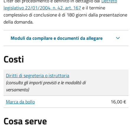
L'iter del procedimento è definito in dettaglio dal
Decreto
legislativo 22/01/2004, n. 42, art. 167
e il termine
complessivo di conclusione è di 180 giorni dalla presentazione
della domanda.
Moduli da compilare e documenti da allegare
Costi
Tipo di pagamento
Importo
Diritti di segreteria o istruttoria
(consulta gli importi previsti e le modalità di
versamento)
Marca da bollo
16,00 €
Cosa serve