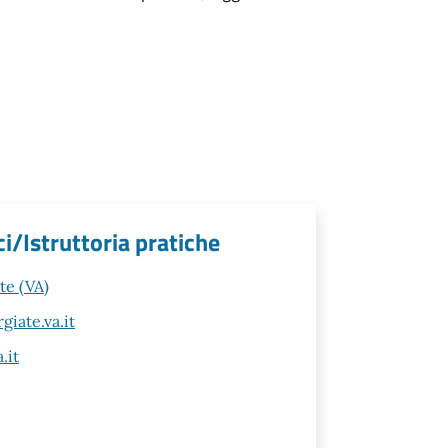
ci/Istruttoria pratiche
te (VA)
iate.va.it
.it