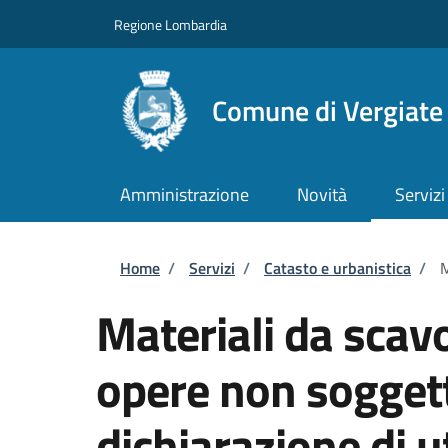
Salta al contenuto principale
Skip to footer content
Regione Lombardia
Comune di Vergiate
Amministrazione
Novità
Servizi
Briciole di pane
Home
/
Servizi
/
Catasto e urbanistica
/
M
Materiali da scav
opere non soggett
dichiarazione di ut