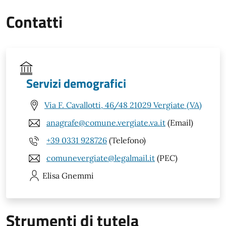
Contatti
Servizi demografici
Via F. Cavallotti, 46/48 21029 Vergiate (VA)
anagrafe@comune.vergiate.va.it
(Email)
+39 0331 928726
(Telefono)
comunevergiate@legalmail.it
(PEC)
Elisa
Gnemmi
Strumenti di tutela