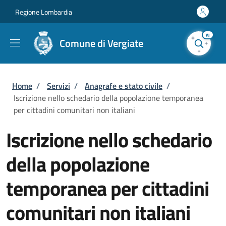
Salta al contenuto principale
Skip to footer content
Regione Lombardia
AI
Comune di Vergiate
Briciole di pane
Home
/
Servizi
/
Anagrafe e stato civile
/
Iscrizione nello schedario della popolazione temporanea
per cittadini comunitari non italiani
Iscrizione nello schedario
della popolazione
temporanea per cittadini
comunitari non italiani