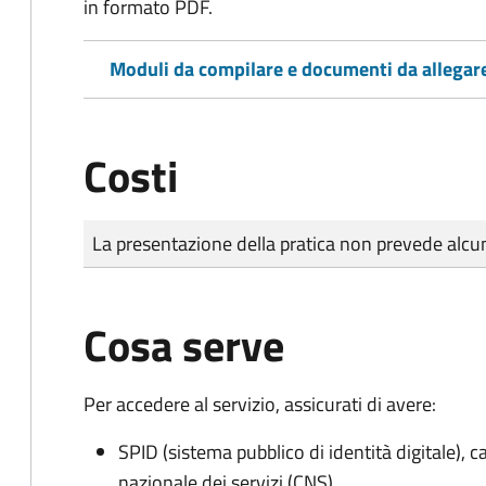
in formato PDF.
Moduli da compilare e documenti da allegar
Costi
Tipo di pagamento
Importo
La presentazione della pratica non prevede al
Cosa serve
Per accedere al servizio, assicurati di avere:
SPID (sistema pubblico di identità digitale), ca
nazionale dei servizi (CNS)