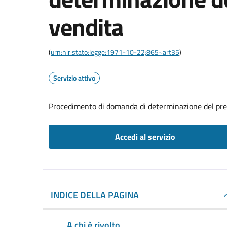
vendita
(
urn:nir:stato:legge:1971-10-22;865~art35
)
Servizio attivo
Procedimento di domanda di determinazione del pre
Accedi al servizio
INDICE DELLA PAGINA
A chi è rivolto