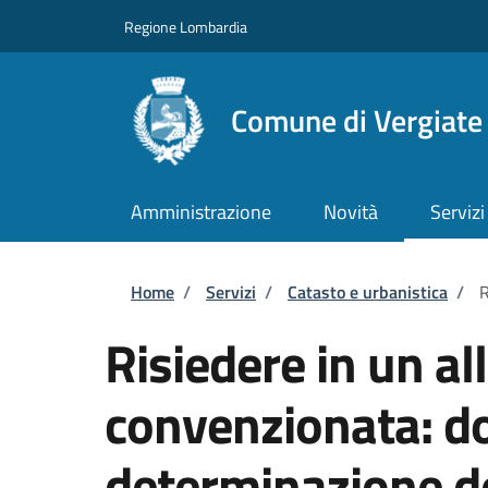
Salta al contenuto principale
Skip to footer content
Regione Lombardia
Comune di Vergiate
Amministrazione
Novità
Servizi
Briciole di pane
Home
/
Servizi
/
Catasto e urbanistica
/
R
Risiedere in un all
convenzionata: d
determinazione d