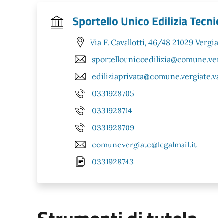
Sportello Unico Edilizia Tecni
Via F. Cavallotti, 46/48 21029 Vergia
sportellounicoedilizia@comune.verg
ediliziaprivata@comune.vergiate.va
0331928705
0331928714
0331928709
comunevergiate@legalmail.it
0331928743