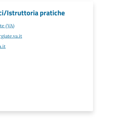
ci/Istruttoria pratiche
te (VA)
iate.va.it
.it