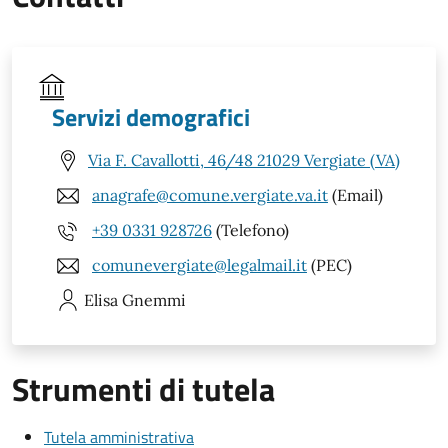
Servizi demografici
Via F. Cavallotti, 46/48 21029 Vergiate (VA)
anagrafe@comune.vergiate.va.it
(Email)
+39 0331 928726
(Telefono)
comunevergiate@legalmail.it
(PEC)
Elisa
Gnemmi
Strumenti di tutela
Tutela amministrativa