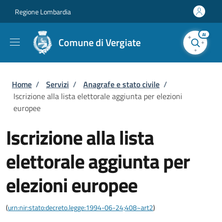
Salta al contenuto principale
Skip to footer content
Regione Lombardia
AI
Comune di Vergiate
Briciole di pane
Home
/
Servizi
/
Anagrafe e stato civile
/
Iscrizione alla lista elettorale aggiunta per elezioni
europee
Iscrizione alla lista
elettorale aggiunta per
elezioni europee
(
urn:nir:stato:decreto.legge:1994-06-24;408~art2
)