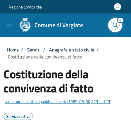
Salta al contenuto principale
Skip to footer content
Regione Lombardia
AI
Comune di Vergiate
Briciole di pane
Home
/
Servizi
/
Anagrafe e stato civile
/
Costituzione della convivenza di fatto
Costituzione della
convivenza di fatto
(
urn:nir:presidente.repubblica:decreto:1989-05-30;223~art13
)
Servizio attivo