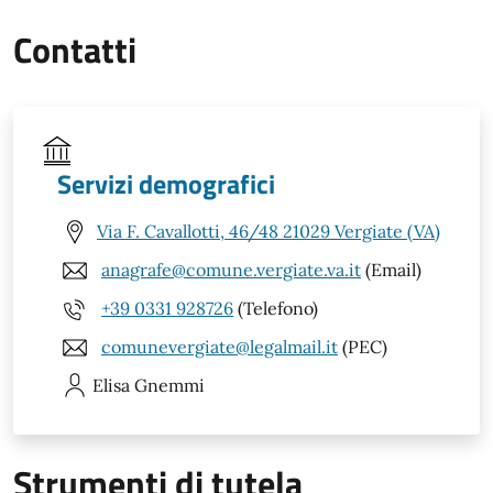
Contatti
Servizi demografici
Via F. Cavallotti, 46/48 21029 Vergiate (VA)
anagrafe@comune.vergiate.va.it
(Email)
+39 0331 928726
(Telefono)
comunevergiate@legalmail.it
(PEC)
Elisa
Gnemmi
Strumenti di tutela