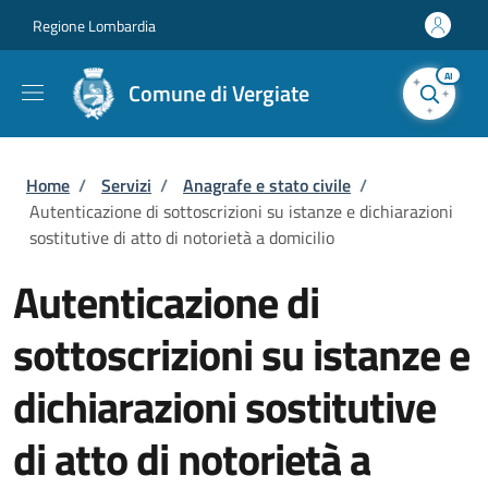
Salta al contenuto principale
Skip to footer content
Regione Lombardia
AI
Comune di Vergiate
Briciole di pane
Home
/
Servizi
/
Anagrafe e stato civile
/
Autenticazione di sottoscrizioni su istanze e dichiarazioni
sostitutive di atto di notorietà a domicilio
Autenticazione di
sottoscrizioni su istanze e
dichiarazioni sostitutive
di atto di notorietà a