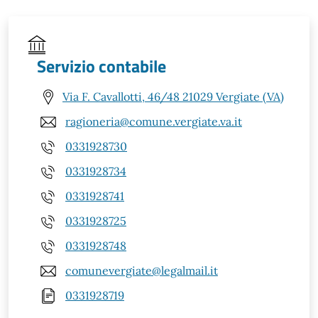
Servizio contabile
Via F. Cavallotti, 46/48 21029 Vergiate (VA)
ragioneria@comune.vergiate.va.it
0331928730
0331928734
0331928741
0331928725
0331928748
comunevergiate@legalmail.it
0331928719