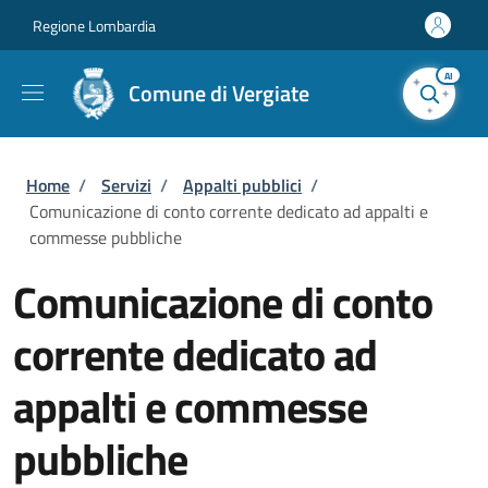
Salta al contenuto principale
Skip to footer content
Regione Lombardia
AI
Comune di Vergiate
Briciole di pane
Home
/
Servizi
/
Appalti pubblici
/
Comunicazione di conto corrente dedicato ad appalti e
commesse pubbliche
Comunicazione di conto
corrente dedicato ad
appalti e commesse
pubbliche