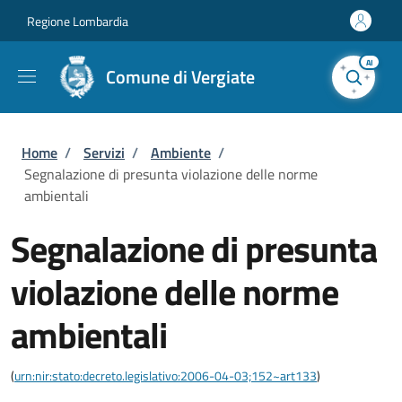
Salta al contenuto principale
Skip to footer content
Regione Lombardia
AI
Comune di Vergiate
Briciole di pane
Home
/
Servizi
/
Ambiente
/
Segnalazione di presunta violazione delle norme
ambientali
Segnalazione di presunta
violazione delle norme
ambientali
(
urn:nir:stato:decreto.legislativo:2006-04-03;152~art133
)