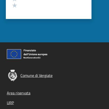
Valuta 1 stelle su 5
Comune di Vergiate
Footer menu
Area riservata
URP