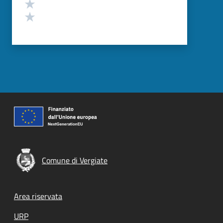
Valuta 2 stelle su 5
Valuta 1 stelle su 5
Comune di Vergiate
Footer menu
Area riservata
URP