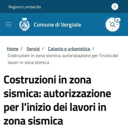
Salta al contenuto principale
Skip to footer content
Regione Lombardia
AI
Comune di Vergiate
Briciole di pane
Home
/
Servizi
/
Catasto e urbanistica
/
Costruzioni in zona sismica: autorizzazione per l'inizio dei
lavori in zona sismica
Costruzioni in zona
sismica: autorizzazione
per l'inizio dei lavori in
zona sismica