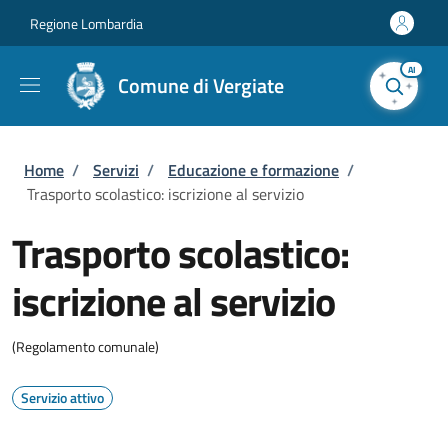
Salta al contenuto principale
Skip to footer content
Regione Lombardia
AI
Comune di Vergiate
Briciole di pane
Home
/
Servizi
/
Educazione e formazione
/
Trasporto scolastico: iscrizione al servizio
Trasporto scolastico:
iscrizione al servizio
(Regolamento comunale)
Servizio attivo