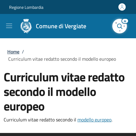
Salta al contenuto principale
Skip to footer content
Regione Lombardia
AI
Comune di Vergiate
Briciole di pane
Home
/
Curriculum vitae redatto secondo il modello europeo
Curriculum vitae redatto
secondo il modello
europeo
Curriculum vitae redatto secondo il
modello europeo
.