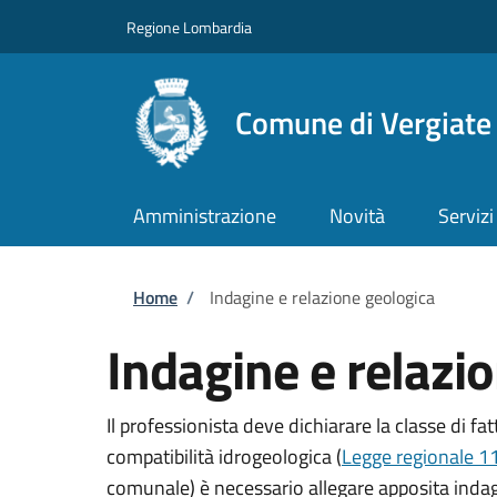
Salta al contenuto principale
Skip to footer content
Regione Lombardia
Comune di Vergiate
Amministrazione
Novità
Servizi
Briciole di pane
Home
/
Indagine e relazione geologica
Indagine e relazi
Il professionista deve dichiarare la classe di fa
compatibilità idrogeologica (
Legge regionale 1
comunale) è necessario allegare apposita indag