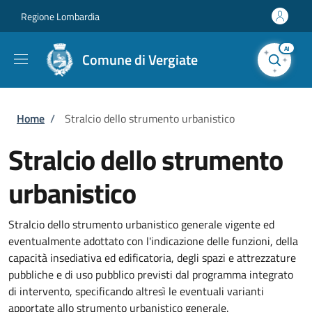
Salta al contenuto principale
Skip to footer content
Regione Lombardia
AI
Comune di Vergiate
Briciole di pane
Home
/
Stralcio dello strumento urbanistico
Stralcio dello strumento
urbanistico
Stralcio dello strumento urbanistico generale vigente ed
eventualmente adottato con l'indicazione delle funzioni, della
capacità insediativa ed edificatoria, degli spazi e attrezzature
pubbliche e di uso pubblico previsti dal programma integrato
di intervento, specificando altresì le eventuali varianti
apportate allo strumento urbanistico generale.