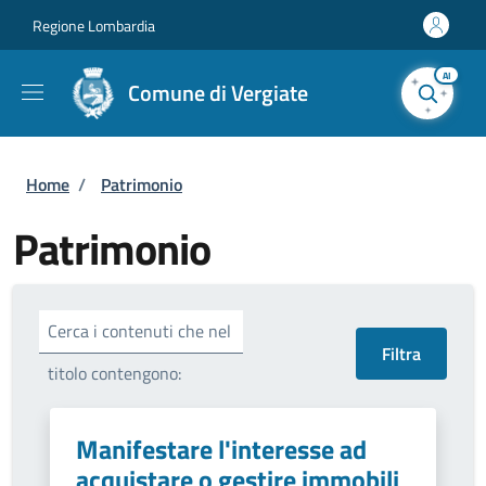
Salta al contenuto principale
Skip to footer content
Regione Lombardia
AI
Comune di Vergiate
Briciole di pane
Home
/
Patrimonio
Patrimonio
Cerca i contenuti che nel
titolo contengono:
Manifestare l'interesse ad
acquistare o gestire immobili