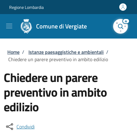
Salta al contenuto principale
Skip to footer content
Regione Lombardia
AI
Comune di Vergiate
Briciole di pane
Home
/
Istanze paesaggistiche e ambientali
/
Chiedere un parere preventivo in ambito edilizio
Chiedere un parere
preventivo in ambito
edilizio
Condividi