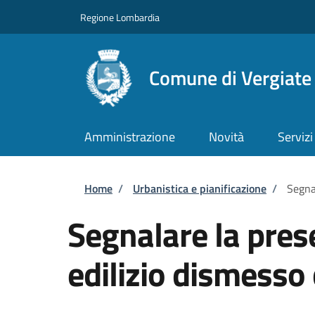
Salta al contenuto principale
Skip to footer content
Regione Lombardia
Comune di Vergiate
Amministrazione
Novità
Servizi
Briciole di pane
Home
/
Urbanistica e pianificazione
/
Segnal
Segnalare la pres
edilizio dismesso 